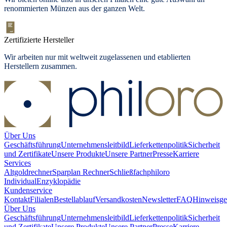
renommierten Münzen aus der ganzen Welt.
Zertifizierte Hersteller
Wir arbeiten nur mit weltweit zugelassenen und etablierten
Herstellern zusammen.
Über Uns
Geschäftsführung
Unternehmensleitbild
Lieferkettenpolitik
Sicherheit
und Zertifikate
Unsere Produkte
Unsere Partner
Presse
Karriere
Services
Altgoldrechner
Sparplan Rechner
Schließfach
philoro
Individual
Enzyklopädie
Kundenservice
Kontakt
Filialen
Bestellablauf
Versandkosten
Newsletter
FAQ
Hinweisge
Über Uns
Geschäftsführung
Unternehmensleitbild
Lieferkettenpolitik
Sicherheit
und Zertifikate
Unsere Produkte
Unsere Partner
Presse
Karriere