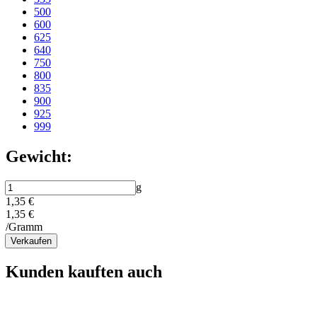
500
600
625
640
750
800
835
900
925
999
Gewicht:
g
1,35 €
1,35 €
/Gramm
Verkaufen
Kunden kauften auch