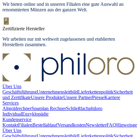
Wir bieten
online und in unseren Filialen
eine gute Auswahl an
renommierten Münzen aus der ganzen Welt.
Zertifizierte Hersteller
Wir arbeiten nur mit weltweit zugelassenen und etablierten
Herstellern zusammen.
Über Uns
Geschäftsführung
Unternehmensleitbild
Lieferkettenpolitik
Sicherheit
und Zertifikate
Unsere Produkte
Unsere Partner
Presse
Karriere
Services
Altgoldrechner
Sparplan Rechner
Schließfach
philoro
Individual
Enzyklopädie
Kundenservice
Kontakt
Filialen
Bestellablauf
Versandkosten
Newsletter
FAQ
Hinweisge
Über Uns
Geschäftsführung
Unternehmensleitbild
Lieferkettenpolitik
Sicherheit