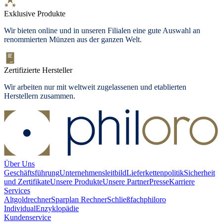
Exklusive Produkte
Wir bieten
online und in unseren Filialen
eine gute Auswahl an
renommierten Münzen aus der ganzen Welt.
Zertifizierte Hersteller
Wir arbeiten nur mit weltweit zugelassenen und etablierten
Herstellern zusammen.
Über Uns
Geschäftsführung
Unternehmensleitbild
Lieferkettenpolitik
Sicherheit
und Zertifikate
Unsere Produkte
Unsere Partner
Presse
Karriere
Services
Altgoldrechner
Sparplan Rechner
Schließfach
philoro
Individual
Enzyklopädie
Kundenservice