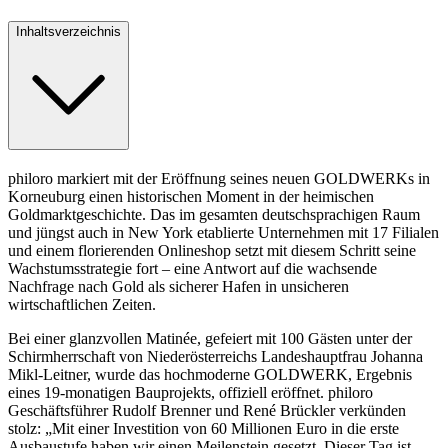
Inhaltsverzeichnis
philoro markiert mit der Eröffnung seines neuen GOLDWERKs in
Korneuburg einen historischen Moment in der heimischen
Goldmarktgeschichte. Das im gesamten deutschsprachigen Raum
und jüngst auch in New York etablierte Unternehmen mit 17 Filialen
und einem florierenden Onlineshop setzt mit diesem Schritt seine
Wachstumsstrategie fort – eine Antwort auf die wachsende
Nachfrage nach Gold als sicherer Hafen in unsicheren
wirtschaftlichen Zeiten.
Bei einer glanzvollen Matinée, gefeiert mit 100 Gästen unter der
Schirmherrschaft von Niederösterreichs Landeshauptfrau Johanna
Mikl-Leitner, wurde das hochmoderne GOLDWERK, Ergebnis
eines 19-monatigen Bauprojekts, offiziell eröffnet. philoro
Geschäftsführer Rudolf Brenner und René Brückler verkünden
stolz: „Mit einer Investition von 60 Millionen Euro in die erste
Ausbaustufe haben wir einen Meilenstein gesetzt. Dieser Tag ist