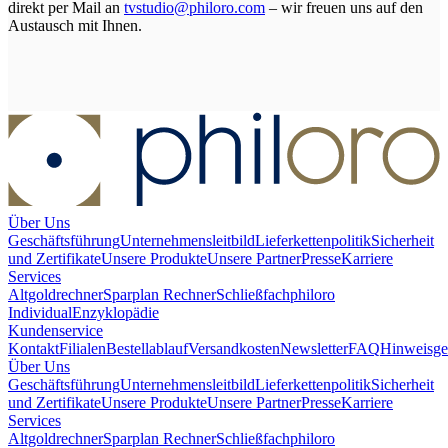
direkt per Mail an
tvstudio@philoro.com
– wir freuen uns auf den
Austausch mit Ihnen.
Über Uns
Geschäftsführung
Unternehmensleitbild
Lieferkettenpolitik
Sicherheit
und Zertifikate
Unsere Produkte
Unsere Partner
Presse
Karriere
Services
Altgoldrechner
Sparplan Rechner
Schließfach
philoro
Individual
Enzyklopädie
Kundenservice
Kontakt
Filialen
Bestellablauf
Versandkosten
Newsletter
FAQ
Hinweisge
Über Uns
Geschäftsführung
Unternehmensleitbild
Lieferkettenpolitik
Sicherheit
und Zertifikate
Unsere Produkte
Unsere Partner
Presse
Karriere
Services
Altgoldrechner
Sparplan Rechner
Schließfach
philoro