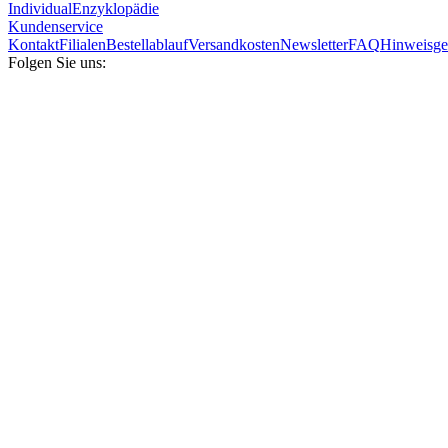
Individual
Enzyklopädie
Kundenservice
Kontakt
Filialen
Bestellablauf
Versandkosten
Newsletter
FAQ
Hinweisge
Folgen Sie uns: