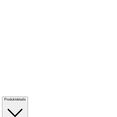
Österreich Baby-Euromünzensatz NP AUT - 2026
Österreich Baby-
Euromünzensatz NP AUT - 2026
Kaufen:
41,40 €
Kaufen
Produktdetails