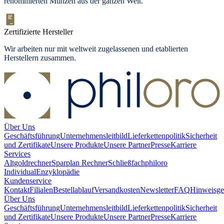
renommierten Münzen aus der ganzen Welt.
Zertifizierte Hersteller
Wir arbeiten nur mit weltweit zugelassenen und etablierten
Herstellern zusammen.
Über Uns
Geschäftsführung
Unternehmensleitbild
Lieferkettenpolitik
Sicherheit
und Zertifikate
Unsere Produkte
Unsere Partner
Presse
Karriere
Services
Altgoldrechner
Sparplan Rechner
Schließfach
philoro
Individual
Enzyklopädie
Kundenservice
Kontakt
Filialen
Bestellablauf
Versandkosten
Newsletter
FAQ
Hinweisge
Über Uns
Geschäftsführung
Unternehmensleitbild
Lieferkettenpolitik
Sicherheit
und Zertifikate
Unsere Produkte
Unsere Partner
Presse
Karriere