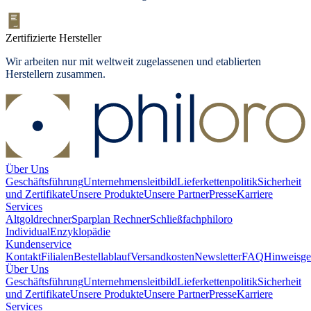
Zertifizierte Hersteller
Wir arbeiten nur mit weltweit zugelassenen und etablierten
Herstellern zusammen.
Über Uns
Geschäftsführung
Unternehmensleitbild
Lieferkettenpolitik
Sicherheit
und Zertifikate
Unsere Produkte
Unsere Partner
Presse
Karriere
Services
Altgoldrechner
Sparplan Rechner
Schließfach
philoro
Individual
Enzyklopädie
Kundenservice
Kontakt
Filialen
Bestellablauf
Versandkosten
Newsletter
FAQ
Hinweisge
Über Uns
Geschäftsführung
Unternehmensleitbild
Lieferkettenpolitik
Sicherheit
und Zertifikate
Unsere Produkte
Unsere Partner
Presse
Karriere
Services