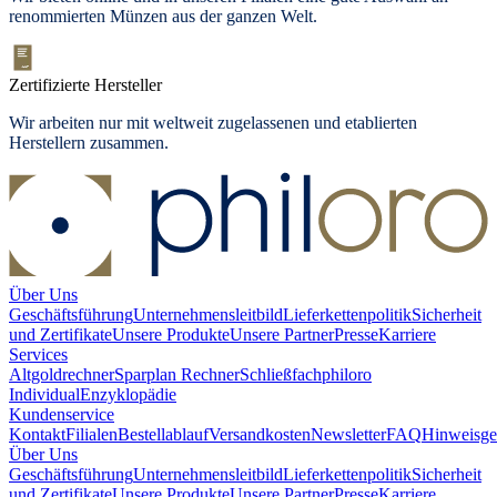
renommierten Münzen aus der ganzen Welt.
Zertifizierte Hersteller
Wir arbeiten nur mit weltweit zugelassenen und etablierten
Herstellern zusammen.
Über Uns
Geschäftsführung
Unternehmensleitbild
Lieferkettenpolitik
Sicherheit
und Zertifikate
Unsere Produkte
Unsere Partner
Presse
Karriere
Services
Altgoldrechner
Sparplan Rechner
Schließfach
philoro
Individual
Enzyklopädie
Kundenservice
Kontakt
Filialen
Bestellablauf
Versandkosten
Newsletter
FAQ
Hinweisge
Über Uns
Geschäftsführung
Unternehmensleitbild
Lieferkettenpolitik
Sicherheit
und Zertifikate
Unsere Produkte
Unsere Partner
Presse
Karriere