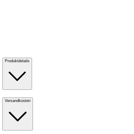
Münzetui philoro dunkelblau - Münzdurchmesser 28 mm
Münzetui
philoro dunkelblau - Münzdurchmesser 28 mm
Kaufen:
3,99 €
Kaufen
Produktdetails
Versandkosten