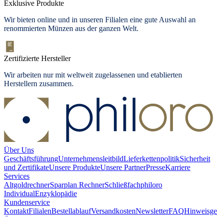
Exklusive Produkte
Wir bieten
online und in unseren Filialen
eine gute Auswahl an
renommierten Münzen aus der ganzen Welt.
Zertifizierte Hersteller
Wir arbeiten nur mit weltweit zugelassenen und etablierten
Herstellern zusammen.
Über Uns
Geschäftsführung
Unternehmensleitbild
Lieferkettenpolitik
Sicherheit
und Zertifikate
Unsere Produkte
Unsere Partner
Presse
Karriere
Services
Altgoldrechner
Sparplan Rechner
Schließfach
philoro
Individual
Enzyklopädie
Kundenservice
Kontakt
Filialen
Bestellablauf
Versandkosten
Newsletter
FAQ
Hinweisge