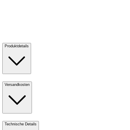
Silber American Eagle 1 oz
Silber American Eagle 1 oz
Verkaufen:
53,94 €
Verkaufen
Produktdetails
Versandkosten
Technische Details