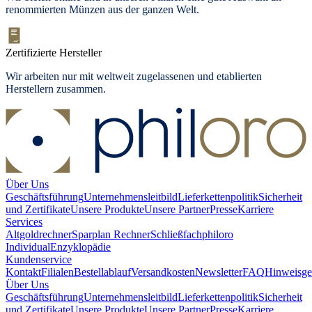
renommierten Münzen aus der ganzen Welt.
Zertifizierte Hersteller
Wir arbeiten nur mit weltweit zugelassenen und etablierten
Herstellern zusammen.
Über Uns
Geschäftsführung
Unternehmensleitbild
Lieferkettenpolitik
Sicherheit
und Zertifikate
Unsere Produkte
Unsere Partner
Presse
Karriere
Services
Altgoldrechner
Sparplan Rechner
Schließfach
philoro
Individual
Enzyklopädie
Kundenservice
Kontakt
Filialen
Bestellablauf
Versandkosten
Newsletter
FAQ
Hinweisge
Über Uns
Geschäftsführung
Unternehmensleitbild
Lieferkettenpolitik
Sicherheit
und Zertifikate
Unsere Produkte
Unsere Partner
Presse
Karriere