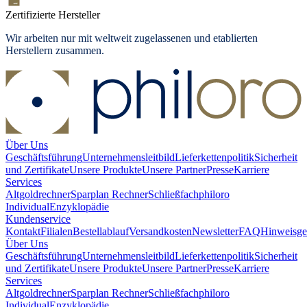
Zertifizierte Hersteller
Wir arbeiten nur mit weltweit zugelassenen und etablierten
Herstellern zusammen.
Über Uns
Geschäftsführung
Unternehmensleitbild
Lieferkettenpolitik
Sicherheit
und Zertifikate
Unsere Produkte
Unsere Partner
Presse
Karriere
Services
Altgoldrechner
Sparplan Rechner
Schließfach
philoro
Individual
Enzyklopädie
Kundenservice
Kontakt
Filialen
Bestellablauf
Versandkosten
Newsletter
FAQ
Hinweisge
Über Uns
Geschäftsführung
Unternehmensleitbild
Lieferkettenpolitik
Sicherheit
und Zertifikate
Unsere Produkte
Unsere Partner
Presse
Karriere
Services
Altgoldrechner
Sparplan Rechner
Schließfach
philoro
Individual
Enzyklopädie