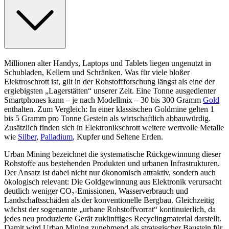
Millionen alter Handys, Laptops und Tablets liegen ungenutzt in
Schubladen, Kellern und Schränken. Was für viele bloßer
Elektroschrott ist, gilt in der Rohstoffforschung längst als eine der
ergiebigsten „Lagerstätten“ unserer Zeit. Eine Tonne ausgedienter
Smartphones kann – je nach Modellmix – 30 bis 300 Gramm
Gold
enthalten. Zum Vergleich: In einer klassischen Goldmine gelten 1
bis 5 Gramm pro Tonne Gestein als wirtschaftlich abbauwürdig.
Zusätzlich finden sich in Elektronikschrott weitere wertvolle Metalle
wie
Silber
,
Palladium
, Kupfer und Seltene Erden.
Urban Mining bezeichnet die systematische Rückgewinnung dieser
Rohstoffe aus bestehenden Produkten und urbanen Infrastrukturen.
Der Ansatz ist dabei nicht nur ökonomisch attraktiv, sondern auch
ökologisch relevant: Die Goldgewinnung aus Elektronik verursacht
deutlich weniger CO₂-Emissionen, Wasserverbrauch und
Landschaftsschäden als der konventionelle Bergbau. Gleichzeitig
wächst der sogenannte „urbane Rohstoffvorrat“ kontinuierlich, da
jedes neu produzierte Gerät zukünftiges Recyclingmaterial darstellt.
Damit wird Urban Mining zunehmend als strategischer Baustein für