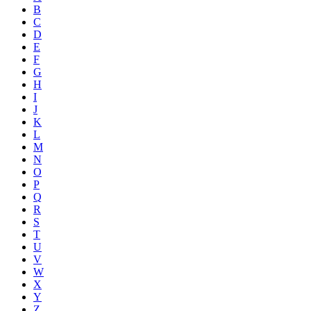
B
C
D
E
F
G
H
I
J
K
L
M
N
O
P
Q
R
S
T
U
V
W
X
Y
Z